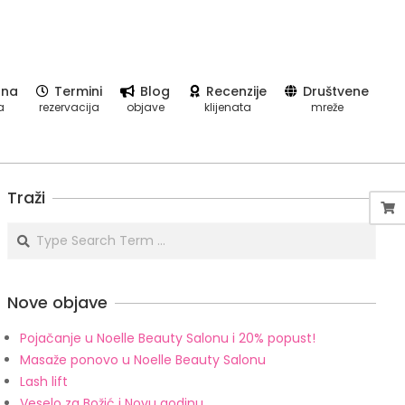
tna
Termini
Blog
Recenzije
Društvene
Prim
a
rezervacija
objave
klijenata
mreže
Navi
Men
Traži
Search
Nove objave
Pojačanje u Noelle Beauty Salonu i 20% popust!
Masaže ponovo u Noelle Beauty Salonu
Lash lift
Veselo za Božić i Novu godinu