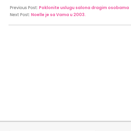
2023-
01-
Previous Post:
Poklonite uslugu salona dragim osobama
26
Next Post:
Noelle je sa Vama u 2003.