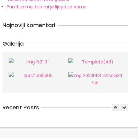
Pamtite me, bilo mi je lijepo sa Vama
Najnoviji komentari
Galerija
Recent Posts
Pojačanje u Noelle Beauty Salonu i 20%
popust!
In:
Uncategorized