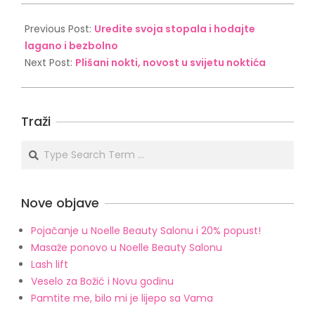
2023-
02-
Previous Post:
Uredite svoja stopala i hodajte
14
lagano i bezbolno
Next Post:
Plišani nokti, novost u svijetu noktića
Traži
Search
Nove objave
Pojačanje u Noelle Beauty Salonu i 20% popust!
Masaže ponovo u Noelle Beauty Salonu
Lash lift
Veselo za Božić i Novu godinu
Pamtite me, bilo mi je lijepo sa Vama