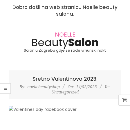
Dobro došli na web stranicu Noelle beauty
salona.
Skip
to
NOELLE
Beauty
Salon
content
Salon u Zagrebu gdje se rade vrhunski nokti
Primary
Navigation
Sretno Valentinovo 2023.
Menu
By:
noellebeautyshop
On:
14/02/2023
In:
Uncategorized