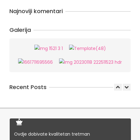
Najnoviji komentari
Galerija
Recent Posts
Pojačanje u Noelle Beauty Salonu i
20% popust!
In:
Uncategorized
Masaže ponovo u Noelle Beauty
Ovdje dobivate kvalitetan tretman
Salonu