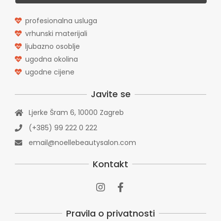
In:
Uncategorized
profesionalna usluga
vrhunski materijali
Lash lift
ljubazno osoblje
In:
Uncategorized
ugodna okolina
ugodne cijene
Veselo za Božić i Novu godinu
Javite se
In:
Uncategorized
Ljerke Šram 6, 10000 Zagreb
(+385) 99 222 0 222
Pamtite me, bilo mi je lijepo sa Vama
email@noellebeautysalon.com
In:
Uncategorized
Kontakt
Nokti kroz povijest
In:
Uncategorized
Pravila o privatnosti