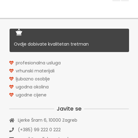
Pojačanje u Noelle Beauty Salonu i
20% popust!
In:
Uncategorized
Masaže ponovo u Noelle Beauty
Ovdje dobivate kvalitetan tretman
Salonu
In:
Uncategorized
profesionalna usluga
vrhunski materijali
Lash lift
ljubazno osoblje
In:
Uncategorized
ugodna okolina
ugodne cijene
Veselo za Božić i Novu godinu
Javite se
In:
Uncategorized
Ljerke Šram 6, 10000 Zagreb
(+385) 99 222 0 222
Pamtite me, bilo mi je lijepo sa Vama