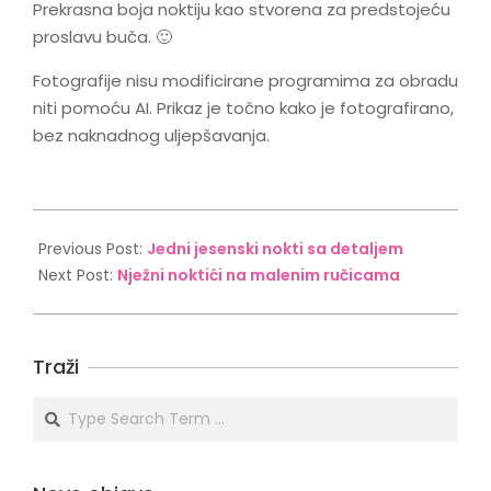
Prekrasna boja noktiju kao stvorena za predstojeću
proslavu buča. 🙂
Fotografije nisu modificirane programima za obradu
niti pomoću AI. Prikaz je točno kako je fotografirano,
bez naknadnog uljepšavanja.
2025-
09-
Previous Post:
Jedni jesenski nokti sa detaljem
23
Next Post:
Nježni noktići na malenim ručicama
Traži
Search