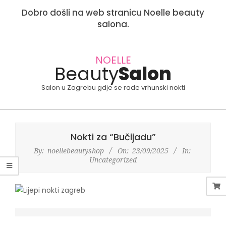
Dobro došli na web stranicu Noelle beauty
salona.
Skip
to
NOELLE
Beauty
Salon
content
Salon u Zagrebu gdje se rade vrhunski nokti
Primary
Navigation
Nokti za “Bučijadu”
Menu
By:
noellebeautyshop
On:
23/09/2025
In:
Uncategorized