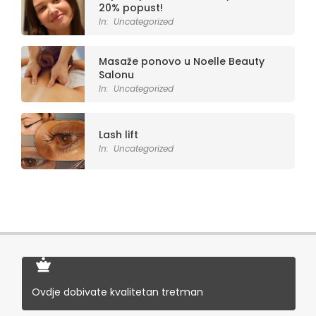
20% popust!
In:
Uncategorized
Masaže ponovo u Noelle Beauty
Salonu
In:
Uncategorized
Lash lift
In:
Uncategorized
Veselo za Božić i Novu godinu
In:
Uncategorized
Pamtite me, bilo mi je lijepo sa Vama
In:
Uncategorized
Ovdje dobivate kvalitetan tretman