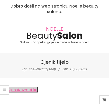
Dobro došli na web stranicu Noelle beauty
salona.
Skip
to
NOELLE
Beauty
Salon
content
Salon u Zagrebu gdje se rade vrhunski nokti
Primary
Cjenik tijelo
Navigation
Menu
By:
noellebeautyshop
On:
19/08/2023
CjenikKozmetika
2023-