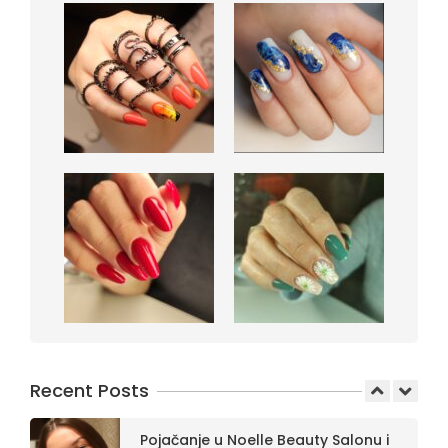
Koliko su bili dugi najduži nokti u
povijesti?
In:
Uncategorized
Koje boje noktiju odabrati ove
jeseni?
In:
Uncategorized
Što muškarci misle o ženskim
noktima
In:
Uncategorized
Recent Posts
Pojačanje u Noelle Beauty Salonu i