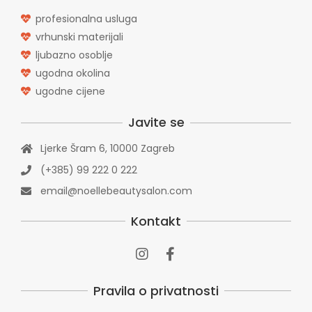
profesionalna usluga
Nokti kroz povijest
In:
Uncategorized
vrhunski materijali
ljubazno osoblje
ugodna okolina
Solarij u jesen i zimi
ugodne cijene
In:
Uncategorized
Javite se
Koliko su bili dugi najduži nokti u
Ljerke Šram 6, 10000 Zagreb
povijesti?
(+385) 99 222 0 222
In:
Uncategorized
email@noellebeautysalon.com
Koje boje noktiju odabrati ove
Kontakt
jeseni?
In:
Uncategorized
Što muškarci misle o ženskim
Pravila o privatnosti
noktima
In:
Uncategorized